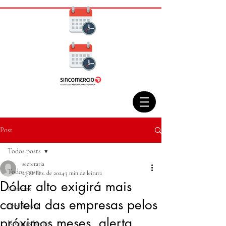
Post
Todos posts
secretaria
Todos posts
27 de dez. de 2024
3 min de leitura
Dólar alto exigirá mais
Notícias
cautela das empresas pelos
Fecomercio
próximos meses, alerta
Notícias Locais