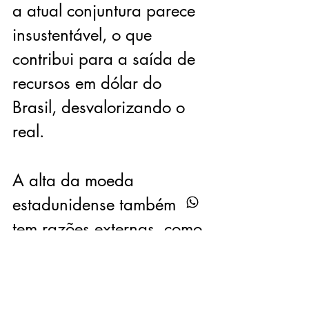
a atual conjuntura parece 
insustentável, o que 
contribui para a saída de 
recursos em dólar do 
Brasil, desvalorizando o 
real.
A alta da moeda 
estadunidense também 
tem razões externas, como 
o receio que o governo de 
Donald Trump cumpra as 
promessas de campanha, 