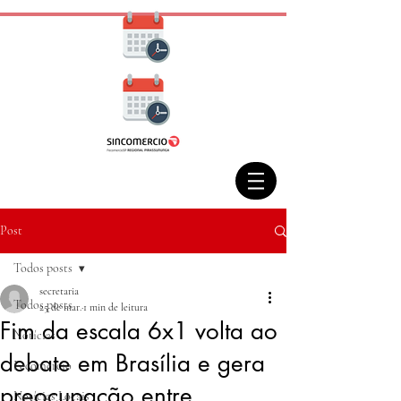
Post
Todos posts
secretaria
Todos posts
25 de mar.
1 min de leitura
Fim da escala 6x1 volta ao
Notícias
debate em Brasília e gera
Fecomercio
preocupação entre
Notícias Locais