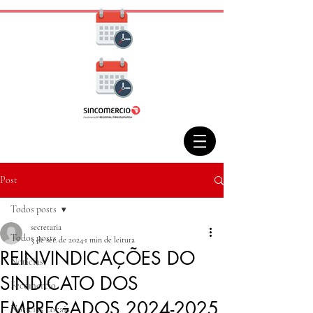
Post
Todos posts
secretaria
Todos posts
3 de set. de 2024
1 min de leitura
REINVINDICAÇÕES DO
Notícias
SINDICATO DOS
Fecomercio
EMPREGADOS 2024-2025
Notícias Locais