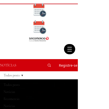
Registre-se
NOTÍCIAS
Todos posts
Todos posts
Notícias
Fecomercio
Notícias