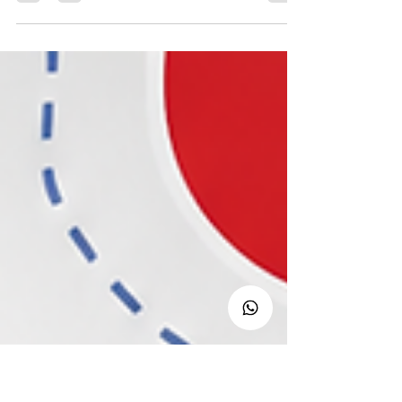
Pirassununga, pelos seus 203
anos!