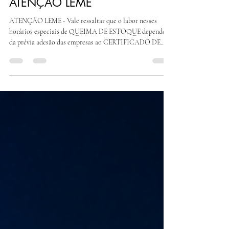
há 2 dias
1 min de leitura
ATENÇÃO LEME
ATENÇÃO LEME - Vale ressaltar que o labor nesses
horários especiais de QUEIMA DE ESTOQUE depende
da prévia adesão das empresas ao CERTIFICADO DE
ADESÃO emitido pelas entidades sindicais profissional e
patronal, devendo a empresa enviar requerimento por
escrito até 13/08/2026 ao sindicato patronal, sua ausência
torna irregular o labor e implica na condenação à empresa
de multa no valor de R$ 471,00 (quatrocentos e setenta e
um reais), por infração e por empregado, a favor do