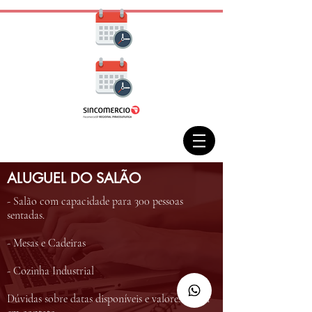
ALUGUEL DO SALÃO
- Salão com capacidade para 300 pessoas
sentadas.
- Mesas e Cadeiras
- Cozinha Industrial
Dúvidas sobre datas disponíveis e valores entrar