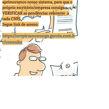
aprimoramos nosso sistema, para que o
próprio escritório/empresa consiga
VERIFICAR as pendências referente a
cada CNPJ.
Segue link de acesso:
https://scvpirassununga.gersin.com.b
r/consulta
Observações:
Microempreendedor individual (MEI):