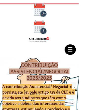
CONTRIBUIÇÃO
ASSISTENCIAL/NEGOCIAL
2025/2025
A contribuição Assistencial/ Negocial é
prevista em lei pelo artigo 513 da CLT e é
devida aos sindicatos que têm como
objetivo a defesa dos interesses das
empresas, estimulando a produção e o