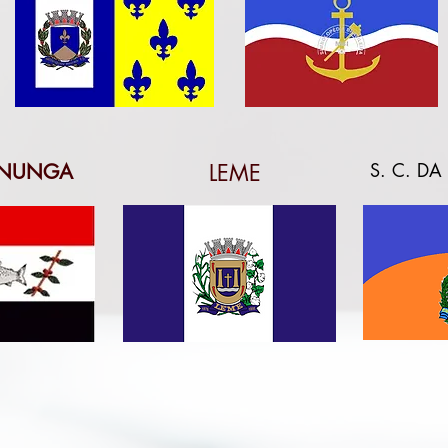
S. C. D
UNUNGA
LEME